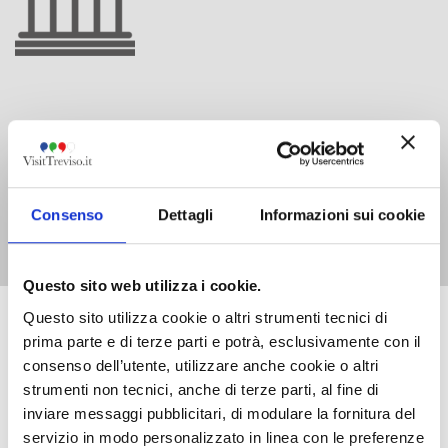
Welcome to the Marca Trevigiana, a magnificent land full of
history and legends, where to live immersive emotions into
its rich past. Our landscapes will entice the tastes of the
most curious travelers with its Venetian villas, its ever-
Consenso
Dettagli
Informazioni sui cookie
changing horizons, with its art cities and iconic museums.
Questo sito web utilizza i cookie.
Questo sito utilizza cookie o altri strumenti tecnici di
prima parte e di terze parti e potrà, esclusivamente con il
consenso dell’utente, utilizzare anche cookie o altri
strumenti non tecnici, anche di terze parti, al fine di
inviare messaggi pubblicitari, di modulare la fornitura del
servizio in modo personalizzato in linea con le preferenze