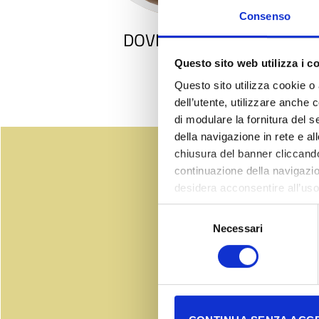
Consenso
DOVE DORMIRE
Questo sito web utilizza i co
Questo sito utilizza cookie o 
dell’utente, utilizzare anche c
di modulare la fornitura del s
della navigazione in rete e al
chiusura del banner cliccando
continuazione della navigazion
desidera acconsentire all’uso
comando presente sul banner e
Selezione
utilizzo sceglie di acconsent
Necessari
del
area nel footer del sito. Cons
consenso