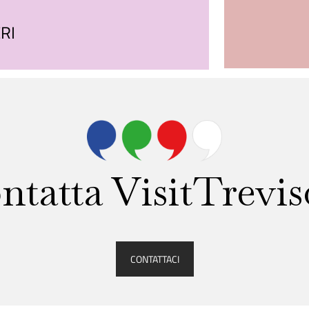
RI
ntatta VisitTreviso
CONTATTACI