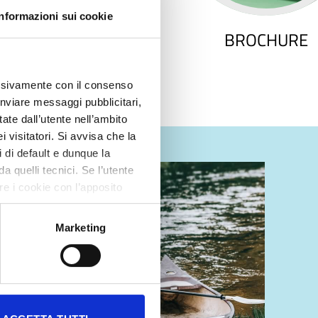
Informazioni sui cookie
BROCHURE
clusivamente con il consenso
 inviare messaggi pubblicitari,
ate dall’utente nell’ambito
 visitatori. Si avvisa che la
 di default e dunque la
 quelli tecnici. Se l’utente
re i cookie con l’apposito
, soltanto i cookie al cui
omento attraverso l’apposita
Marketing
 agli artt. 12 e 13 GDPR.