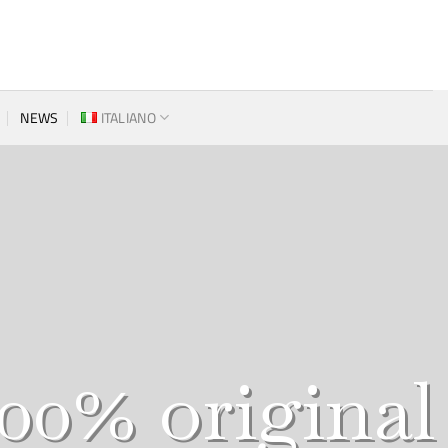
NEWS
ITALIANO
00% original