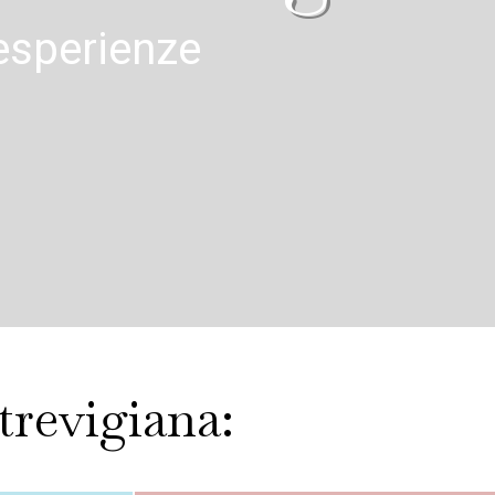
esperienze
trevigiana: