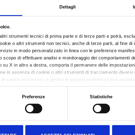
Dettagli
EVENTI
okie.
altri strumenti tecnici di prima parte e di terze parti e potrà, es
ookie o altri strumenti non tecnici, anche di terze parti, al fine di
ervizio in modo personalizzato in linea con le preferenze manifest
lo scopo di effettuare analisi e monitoraggio dei comportamenti dei
 su X in altro a destra, comporta il permanere delle impostazioni
e in assenza di cookie o altri strumenti di tracciamento diversi da
 di cookie non tecnici e gestire le proprie preferenze può accetta
 accedere all’area di gestione per selezionare, in modo analitico
ire. L’utente può sempre modificare le scelte compiute in ogni m
Preferenze
Statistiche
ulta la nostra
Cookie policy
per avere tutte le informazioni di cui