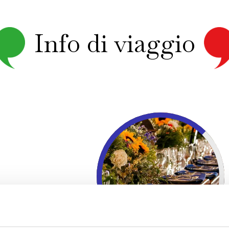
Info di viaggio
SCOPRI DI PIU'