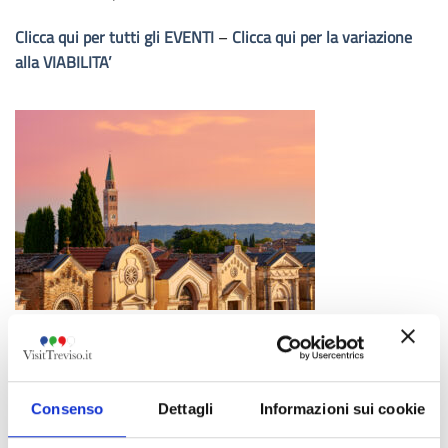
Clicca qui per tutti gli EVENTI
–
Clicca qui per la variazione
alla VIABILITA’
Pieve di Soligo
28 maggio 2026
Consenso
Dettagli
Informazioni sui cookie
Passaggio Giro d’Italia:
17:04 – 17:24