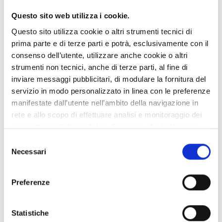
Passaggio Giro-E:
15:24 – 15:48
Questo sito web utilizza i cookie.
A Pieve di Soligo il passaggio del Giro diventa un momento di
Questo sito utilizza cookie o altri strumenti tecnici di
festa diffusa. Il Villaggio in Rosa, la musica e le iniziative in
prima parte e di terze parti e potrà, esclusivamente con il
programma accompagnano l’attesa della corsa e invitano a
consenso dell’utente, utilizzare anche cookie o altri
vivere il centro con il ritmo delle grandi giornate di sport.
strumenti non tecnici, anche di terze parti, al fine di
inviare messaggi pubblicitari, di modulare la fornitura del
Clicca qui per tutti gli EVENTI
–
Clicca qui per la variazione
servizio in modo personalizzato in linea con le preferenze
alla VIABILITA’
manifestate dall’utente nell’ambito della navigazione in
rete e allo scopo di effettuare analisi e monitoraggio dei
comportamenti dei visitatori. Si avvisa che la chiusura
del banner cliccando su X in altro a destra, comporta il
Selezione
permanere delle impostazioni di default e dunque la
Necessari
del
continuazione della navigazione in assenza di cookie o
consenso
altri strumenti di tracciamento diversi da quelli tecnici. Se
Preferenze
l’utente desidera acconsentire all’uso di cookie non
tecnici e gestire le proprie preferenze può accettare i
cookie con l’apposito comando presente sul banner e
Statistiche
accedere all’area di gestione per selezionare, in modo